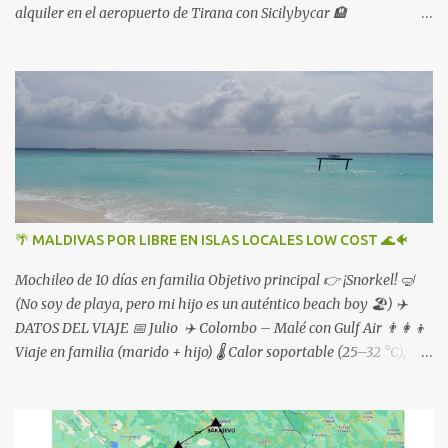
alquiler en el aeropuerto de Tirana con Sicilybycar 🏨
Alojamientos reservados en booking
🌴 MALDIVAS POR LIBRE EN ISLAS LOCALES LOW COST 🌊🐠
Mochileo de 10 días en familia Objetivo principal 👉 ¡Snorkel! 🤿
(No soy de playa, pero mi hijo es un auténtico beach boy 🏖️) ✈️
DATOS DEL VIAJE 📅 Julio ✈️ Colombo – Malé con Gulf Air 👨‍👩‍👦
Viaje en familia (marido + hijo) 🌡️ Calor soportable (25–32 °C),
tormentas ⛈️ y viento fresquito 🌬️