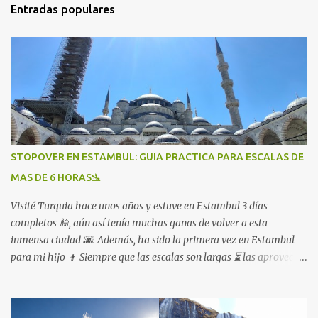
Entradas populares
STOPOVER EN ESTAMBUL: GUIA PRACTICA PARA ESCALAS DE
MAS DE 6 HORAS🛬
Visité Turquia hace unos años y estuve en Estambul 3 días
completos 🕌, aún así tenía muchas ganas de volver a esta
inmensa ciudad 🌆. Además, ha sido la primera vez en Estambul
para mi hijo 👦 Siempre que las escalas son largas ⏳ las aprovecho,
lo que otros ven como un inconveniente 😩 yo lo veo como una
oportunidad para viajar más 🌍