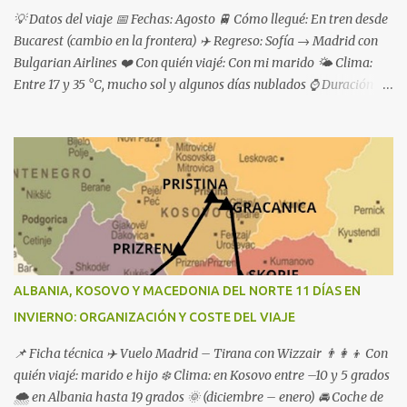
💡 Datos del viaje 📅 Fechas: Agosto 🚆 Cómo llegué: En tren desde
Bucarest (cambio en la frontera) ✈️ Regreso: Sofía → Madrid con
Bulgarian Airlines ❤️ Con quién viajé: Con mi marido 🌤 Clima:
Entre 17 y 35 °C, mucho sol y algunos días nublados ⌚ Duración de
la ruta: 1 semana
ALBANIA, KOSOVO Y MACEDONIA DEL NORTE 11 DÍAS EN
INVIERNO: ORGANIZACIÓN Y COSTE DEL VIAJE
📌 Ficha técnica ✈️ Vuelo Madrid – Tirana con Wizzair 👨‍👩‍👦 Con
quién viajé: marido e hijo ❄️ Clima: en Kosovo entre –10 y 5 grados
🌨️ en Albania hasta 19 grados 🌞 (diciembre – enero) 🚘 Coche de