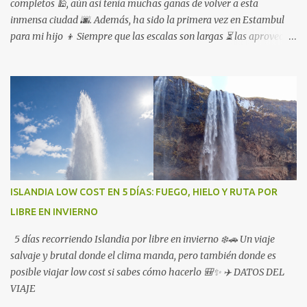
completos 🕌, aún así tenía muchas ganas de volver a esta
inmensa ciudad 🌆. Además, ha sido la primera vez en Estambul
para mi hijo 👦 Siempre que las escalas son largas ⏳ las aprovecho,
lo que otros ven como un inconveniente 😩 yo lo veo como una
oportunidad para viajar más 🌍
ISLANDIA LOW COST EN 5 DÍAS: FUEGO, HIELO Y RUTA POR
LIBRE EN INVIERNO
5 días recorriendo Islandia por libre en invierno ❄️🚗 Un viaje
salvaje y brutal donde el clima manda, pero también donde es
posible viajar low cost si sabes cómo hacerlo 🎒✨ ✈️ DATOS DEL
VIAJE