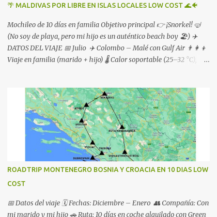
🌴 MALDIVAS POR LIBRE EN ISLAS LOCALES LOW COST 🌊🐠
Mochileo de 10 días en familia Objetivo principal 👉 ¡Snorkel! 🤿
(No soy de playa, pero mi hijo es un auténtico beach boy 🏖️) ✈️
DATOS DEL VIAJE 📅 Julio ✈️ Colombo – Malé con Gulf Air 👨‍👩‍👦
Viaje en familia (marido + hijo) 🌡️ Calor soportable (25–32 °C),
tormentas ⛈️ y viento fresquito 🌬️
ROADTRIP MONTENEGRO BOSNIA Y CROACIA EN 10 DIAS LOW
COST
📅 Datos del viaje 🗓️ Fechas: Diciembre – Enero 👥 Compañía: Con
mi marido y mi hijo 🚗 Ruta: 10 días en coche alquilado con Green