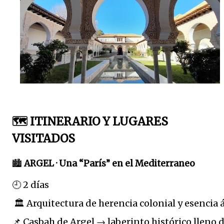
🗺️ ITINERARIO Y LUGARES
VISITADOS
🏙️
ARGEL · Una “París” en el Mediterraneo
🕘 2 días
 🏛️ Arquitectura de herencia colonial y esencia 
📌 Casbah de Argel → laberinto histórico lleno d