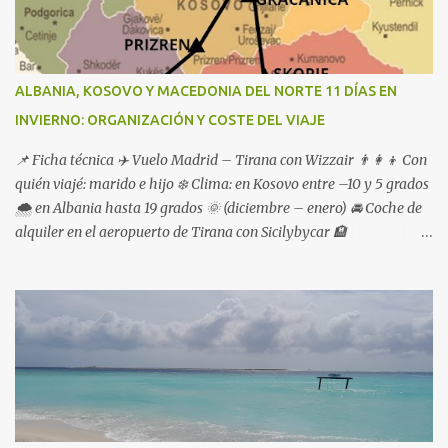
ALBANIA, KOSOVO Y MACEDONIA DEL NORTE 11 DÍAS EN
INVIERNO: ORGANIZACIÓN Y COSTE DEL VIAJE
📌 Ficha técnica ✈️ Vuelo Madrid – Tirana con Wizzair 👨‍👩‍👦 Con
quién viajé: marido e hijo ❄️ Clima: en Kosovo entre –10 y 5 grados
🌨️ en Albania hasta 19 grados 🌞 (diciembre – enero) 🚘 Coche de
alquiler en el aeropuerto de Tirana con Sicilybycar 🏨
Alojamientos reservados en booking