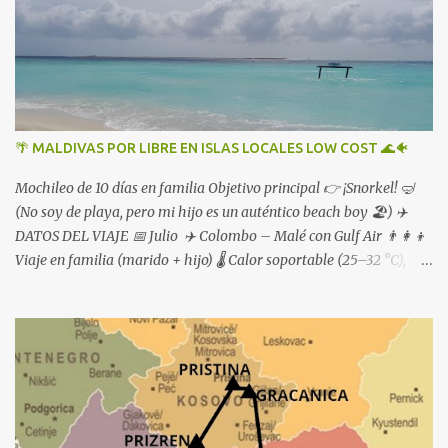
🌴 MALDIVAS POR LIBRE EN ISLAS LOCALES LOW COST 🌊🐠
Mochileo de 10 días en familia Objetivo principal 👉 ¡Snorkel! 🤿
(No soy de playa, pero mi hijo es un auténtico beach boy 🏖️) ✈️
DATOS DEL VIAJE 📅 Julio ✈️ Colombo – Malé con Gulf Air 👨‍👩‍👦
Viaje en familia (marido + hijo) 🌡️ Calor soportable (25–32 °C),
tormentas ⛈️ y viento fresquito 🌬️