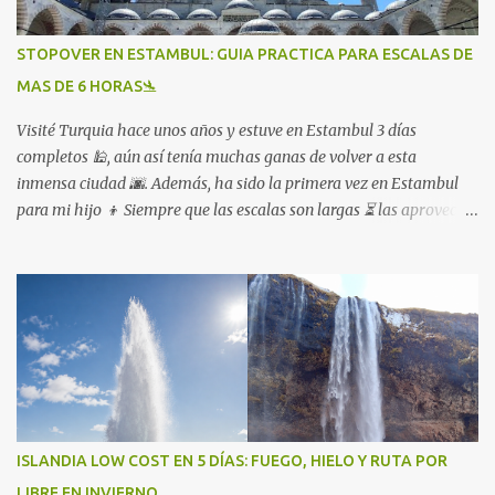
STOPOVER EN ESTAMBUL: GUIA PRACTICA PARA ESCALAS DE
MAS DE 6 HORAS🛬
Visité Turquia hace unos años y estuve en Estambul 3 días
completos 🕌, aún así tenía muchas ganas de volver a esta
inmensa ciudad 🌆. Además, ha sido la primera vez en Estambul
para mi hijo 👦 Siempre que las escalas son largas ⏳ las aprovecho,
lo que otros ven como un inconveniente 😩 yo lo veo como una
oportunidad para viajar más 🌍
ISLANDIA LOW COST EN 5 DÍAS: FUEGO, HIELO Y RUTA POR
LIBRE EN INVIERNO