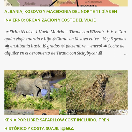
ALBANIA, KOSOVO Y MACEDONIA DEL NORTE 11 DÍAS EN
INVIERNO: ORGANIZACIÓN Y COSTE DEL VIAJE
📌 Ficha técnica ✈️ Vuelo Madrid – Tirana con Wizzair 👨‍👩‍👦 Con
quién viajé: marido e hijo ❄️ Clima: en Kosovo entre –10 y 5 grados
🌨️ en Albania hasta 19 grados 🌞 (diciembre – enero) 🚘 Coche de
alquiler en el aeropuerto de Tirana con Sicilybycar 🏨
Alojamientos reservados en booking
KENIA POR LIBRE: SAFARI LOW COST INCLUIDO, TREN
HISTÓRICO Y COSTA SUAJILI 🦁🚂🌊