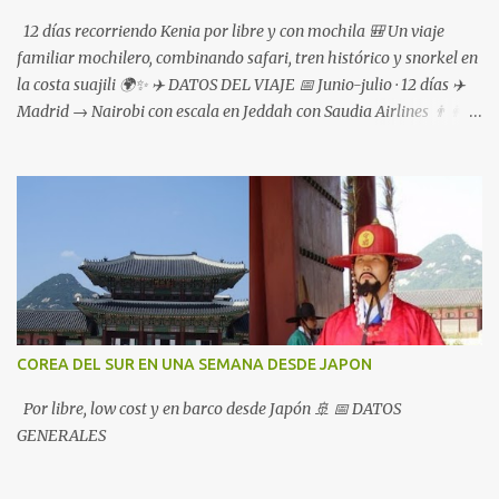
12 días recorriendo Kenia por libre y con mochila 🎒 Un viaje
familiar mochilero, combinando safari, tren histórico y snorkel en
la costa suajili 🌍✨ ✈️ DATOS DEL VIAJE 📅 Junio-julio · 12 días ✈️
Madrid → Nairobi con escala en Jeddah con Saudia Airlines 👨‍👩‍👦
Viaje en familia (marido e hijo de 15 años) 🌡️ Inicio de la
temporada seca e invierno en África: Temperaturas muy
agradables 👉 Interior: Masai Mara y Nairobi entre 13 y 26 grados
👉 Costa: entre 20 y 30 grados ☀️ Sol durante todo el viaje , ⛈️
Alguna tormenta aislada 🚗 TRANSPORTE 🦁 Safari en vehículo
4x4 desde Nairobi 🚆 Para el resto del viaje: 👉 Tren 👉 Matatus
(minivans) 🛺 Tuk-tuks y taxis 🗺️ ITINERARIO Y LUGARES
VISITADOS 🦁 MASAI MARA · Safari y vida Masai 🕘 4 días en
Reserva Natural Masai Mara con Baboon Safaris 👉 Vimos un
COREA DEL SUR EN UNA SEMANA DESDE JAPON
montón de animales, incluida la Migración de ñus que cruza el río
Mara 👣 Vida Masai: 🚫 No hicimos una visita organizada a una
Por libre, low cost y en barco desde Japón 🚢 📅 DATOS
aldea Masai 🛖 Los alrededores del campamento están llenos...
GENERALES