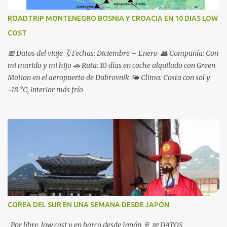
VISITADOS 🦁 MASAI MARA · Safari y vida Masai 🕘 4 días en
Reserva Natural Masai Mara con Baboon Safaris 👉 Vimos un
ROADTRIP MONTENEGRO BOSNIA Y CROACIA EN 10 DIAS LOW
montón de animales, incluida la Migración de ñus que cruza el río
COST
Mara 👣 Vida Masai: 🚫 No hicimos una visita organizada a una
aldea Masai 🛖 Los alrededores del campamento están llenos...
📅 Datos del viaje 🗓️ Fechas: Diciembre – Enero 👥 Compañía: Con
mi marido y mi hijo 🚗 Ruta: 10 días en coche alquilado con Green
Motion en el aeropuerto de Dubrovnik 🌤️ Clima: Costa con sol y
~18 °C, interior más frío
COREA DEL SUR EN UNA SEMANA DESDE JAPON
Por libre, low cost y en barco desde Japón 🚢 📅 DATOS