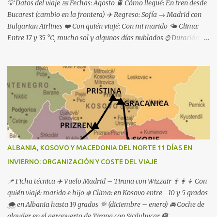
💡 Datos del viaje 📅 Fechas: Agosto 🚆 Cómo llegué: En tren desde
Bucarest (cambio en la frontera) ✈️ Regreso: Sofía → Madrid con
Bulgarian Airlines ❤️ Con quién viajé: Con mi marido 🌤 Clima:
Entre 17 y 35 °C, mucho sol y algunos días nublados ⌚ Duración de
la ruta: 1 semana
ALBANIA, KOSOVO Y MACEDONIA DEL NORTE 11 DÍAS EN
INVIERNO: ORGANIZACIÓN Y COSTE DEL VIAJE
📌 Ficha técnica ✈️ Vuelo Madrid – Tirana con Wizzair 👨‍👩‍👦 Con
quién viajé: marido e hijo ❄️ Clima: en Kosovo entre –10 y 5 grados
🌨️ en Albania hasta 19 grados 🌞 (diciembre – enero) 🚘 Coche de
alquiler en el aeropuerto de Tirana con Sicilybycar 🏨