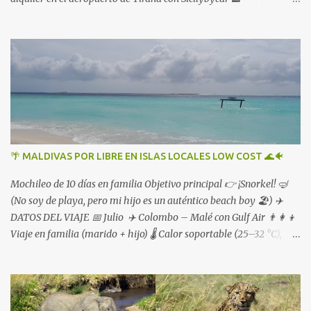
Alojamientos reservados en booking
🌴 MALDIVAS POR LIBRE EN ISLAS LOCALES LOW COST 🌊🐠
Mochileo de 10 días en familia Objetivo principal 👉 ¡Snorkel! 🤿
(No soy de playa, pero mi hijo es un auténtico beach boy 🏖️) ✈️
DATOS DEL VIAJE 📅 Julio ✈️ Colombo – Malé con Gulf Air 👨‍👩‍👦
Viaje en familia (marido + hijo) 🌡️ Calor soportable (25–32 °C),
tormentas ⛈️ y viento fresquito 🌬️