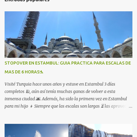
STOPOVER EN ESTAMBUL: GUIA PRACTICA PARA ESCALAS DE
MAS DE 6 HORAS🛬
Visité Turquia hace unos años y estuve en Estambul 3 días
completos 🕌, aún así tenía muchas ganas de volver a esta
inmensa ciudad 🌆. Además, ha sido la primera vez en Estambul
para mi hijo 👦 Siempre que las escalas son largas ⏳ las aprovecho,
lo que otros ven como un inconveniente 😩 yo lo veo como una
oportunidad para viajar más 🌍