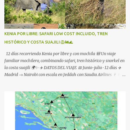
KENIA POR LIBRE: SAFARI LOW COST INCLUIDO, TREN
HISTÓRICO Y COSTA SUAJILI 🦁🚂🌊
12 días recorriendo Kenia por libre y con mochila 🎒 Un viaje
familiar mochilero, combinando safari, tren histórico y snorkel en
la costa suajili 🌍✨ ✈️ DATOS DEL VIAJE 📅 Junio-julio · 12 días ✈️
Madrid → Nairobi con escala en Jeddah con Saudia Airlines 👨‍👩‍👦
Viaje en familia (marido e hijo de 15 años) 🌡️ Inicio de la
temporada seca e invierno en África: Temperaturas muy
agradables 👉 Interior: Masai Mara y Nairobi entre 13 y 26 grados
👉 Costa: entre 20 y 30 grados ☀️ Sol durante todo el viaje , ⛈️
Alguna tormenta aislada 🚗 TRANSPORTE 🦁 Safari en vehículo
4x4 desde Nairobi 🚆 Para el resto del viaje: 👉 Tren 👉 Matatus
(minivans) 🛺 Tuk-tuks y taxis 🗺️ ITINERARIO Y LUGARES