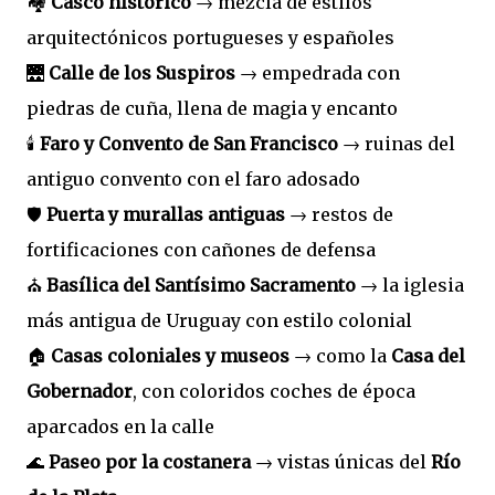
🏘️
Casco histórico
→ mezcla de estilos
arquitectónicos portugueses y españoles
🌉
Calle de los Suspiros
→ empedrada con
piedras de cuña, llena de magia y encanto
🕯️
Faro y Convento de San Francisco
→ ruinas del
antiguo convento con el faro adosado
🛡️
Puerta y murallas antiguas
→ restos de
fortificaciones con cañones de defensa
⛪
Basílica del Santísimo Sacramento
→ la iglesia
más antigua de Uruguay con estilo colonial
🏠
Casas coloniales y museos
→ como la
Casa del
Gobernador
, con coloridos coches de época
aparcados en la calle
🌊
Paseo por la costanera
→ vistas únicas del
Río