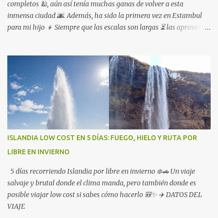
completos 🕌, aún así tenía muchas ganas de volver a esta
inmensa ciudad 🌆. Además, ha sido la primera vez en Estambul
para mi hijo 👦 Siempre que las escalas son largas ⏳ las aprovecho,
lo que otros ven como un inconveniente 😩 yo lo veo como una
oportunidad para viajar más 🌍
ISLANDIA LOW COST EN 5 DÍAS: FUEGO, HIELO Y RUTA POR
LIBRE EN INVIERNO
5 días recorriendo Islandia por libre en invierno ❄️🚗 Un viaje
salvaje y brutal donde el clima manda, pero también donde es
posible viajar low cost si sabes cómo hacerlo 🎒✨ ✈️ DATOS DEL
VIAJE