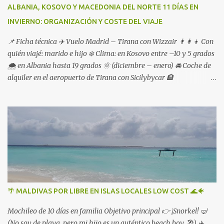
ALBANIA, KOSOVO Y MACEDONIA DEL NORTE 11 DÍAS EN
INVIERNO: ORGANIZACIÓN Y COSTE DEL VIAJE
📌 Ficha técnica ✈️ Vuelo Madrid – Tirana con Wizzair 👨‍👩‍👦 Con
quién viajé: marido e hijo ❄️ Clima: en Kosovo entre –10 y 5 grados
🌨️ en Albania hasta 19 grados 🌞 (diciembre – enero) 🚘 Coche de
alquiler en el aeropuerto de Tirana con Sicilybycar 🏨
Alojamientos reservados en booking
🌴 MALDIVAS POR LIBRE EN ISLAS LOCALES LOW COST 🌊🐠
Mochileo de 10 días en familia Objetivo principal 👉 ¡Snorkel! 🤿
(No soy de playa, pero mi hijo es un auténtico beach boy 🏖️) ✈️