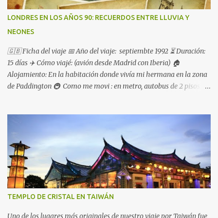
LONDRES EN LOS AÑOS 90: RECUERDOS ENTRE LLUVIA Y
NEONES
🇬🇧 Ficha del viaje 📅 Año del viaje: septiembte 1992 ⏳ Duración:
15 días ✈️ Cómo viajé: (avión desde Madrid con Iberia) 🏠
Alojamiento: En la habitación donde vivía mi hermana en la zona
de Paddington 🚇 Como me movi : en metro, autobus de 2 pisos
pero mayoritariamente caminando
TEMPLO DE CRISTAL EN TAIWÁN
Uno de los lugares más originales de nuestro viaje por Taiwán fue