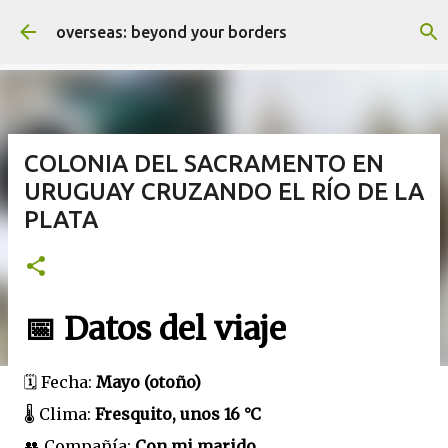
Ir al contenido principal
overseas: beyond your borders
COLONIA DEL SACRAMENTO EN
URUGUAY CRUZANDO EL RÍO DE LA
PLATA
📅 Datos del viaje
🗓️ Fecha:
Mayo (otoño)
🌡️ Clima:
Fresquito, unos 16 °C
👥 Compañía:
Con mi marido