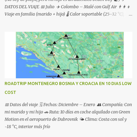
DATOS DEL VIAJE 📅 Julio ✈️ Colombo – Malé con Gulf Air 👨‍👩‍👦
Viaje en familia (marido + hijo) 🌡️ Calor soportable (25–32 °C),
tormentas ⛈️ y viento fresquito 🌬️
ROADTRIP MONTENEGRO BOSNIA Y CROACIA EN 10 DIAS LOW
COST
📅 Datos del viaje 🗓️ Fechas: Diciembre – Enero 👥 Compañía: Con
mi marido y mi hijo 🚗 Ruta: 10 días en coche alquilado con Green
Motion en el aeropuerto de Dubrovnik 🌤️ Clima: Costa con sol y
~18 °C, interior más frío